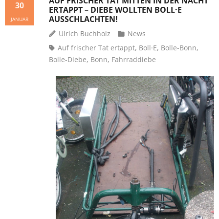
AUF FRISCHER TAT MITTEN IN DER NACHT
30
ERTAPPT – DIEBE WOLLTEN BOLL·E
AUSSCHLACHTEN!
JANUAR
Ulrich Buchholz
News
Auf frischer Tat ertappt
,
Boll·E
,
Bolle-Bonn
,
Bolle-Diebe
,
Bonn
,
Fahrraddiebe