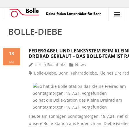
So funktioniert’s!
BOLLE-DIEBE
Ausleihen
FEDERGABEL UND LENKSYSTEM BEIM KLEIN
18
Verleihen
DREIRAD GEKLAUT – DAS BOLLE-TEAM IST R
JULI
Ulrich Buchholz
News
Unterstützen
Bolle-Diebe
,
Bonn
,
Fahrraddiebe
,
Kleines Dreira
Erlebnisse
Termine
So hat die Bolle-Station das Kleine Dreirad am
Commons
Sonntagmorgen, 18.7.21, vorgefunden
Heute am sonnigen Sonntagmorgen, 18.7.21, rief Kl
Kontakt
unsere Bolle-Station aus Endenich an. Diebe (viellei