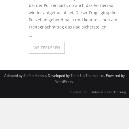
bei der Polizei nach, ob auch das Vorderrad
wieder aufgetaucht sei. Dieser Frage ging die
Polizei umgehend nach und konnte schon am
Freitagnachmittag das Rad sicherstellen.
…
WEITERLESEN
Adopted by
Stefan Meretz
. Developed by
Think Up Themes Ltd
. Powered by
WordPress
.
Impressum
Datenschutzerklärung