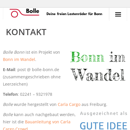
So funktioniert’s!
KONTAKT
Ausleihen
Bolle Bonn
ist ein Projekt von
Verleihen
Bonn im Wandel
.
Unterstützen
E-Mail
: post @ bolle-bonn.de
(zusammengeschrieben ohne
Erlebnisse
Leerzeichen)
Telefon
Termine
: 02241 – 9321978
Bolle
wurde hergestellt von
Carla Cargo
aus Freiburg.
Commons
Bolle
kann auch nachgebaut werden,
Kontakt
hier ist die
Bauanleitung von Carla
Cargo Crowd
.