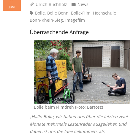
Ulrich Buchholz
News
JUNI
Bolle
,
Bolle Bonn
,
Bolle-Film
,
Hochschule
Bonn-Rhein-Sieg
,
Imagefilm
Überraschende Anfrage
Bolle beim Filmdreh (Foto: Bartosz)
„Hallo Bolle, wir haben uns über die letzten zwei
Monate mehrmals Lastenräder ausgeliehen und
dabei ist uns die Idee gekommen, als