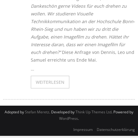
Dankeschön gerne Videos für euch drehen zu
wollen. Wir studieren Visuelle
Technikkommunikation an der Hochschule Bonn-
Rhein-Sieg und nun haben wir zu dritt die
Aufgabe, einen Imagefilm zu drehen. Hättet ihr
Interesse daran, dass wir einen Imagefilm für
euch drehen?“
Diese Anfrage von Dennis, Leo und
Samuel erreichte uns Ende Mai.
…
WEITERLESEN
Adopted by
Stefan Meretz
. Developed by
Think Up Themes Ltd
. Powered by
WordPress
.
Impressum
Datenschutzerklärung