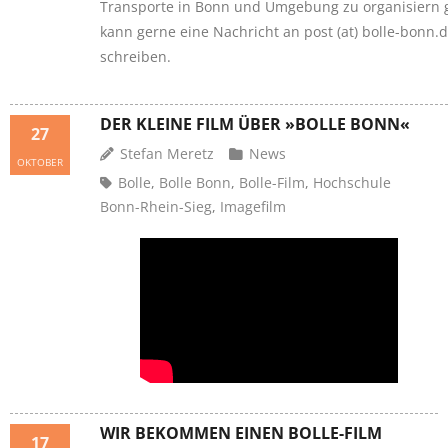
Transporte in Bonn und Umgebung zu organisiern g
kann gerne eine Nachricht an post (at) bolle-bonn.
schreiben.
DER KLEINE FILM ÜBER »BOLLE BONN«
27
Stefan Meretz
News
OKTOBER
Bolle
,
Bolle Bonn
,
Bolle-Film
,
Hochschule
Bonn-Rhein-Sieg
,
Imagefilm
WIR BEKOMMEN EINEN BOLLE-FILM
17