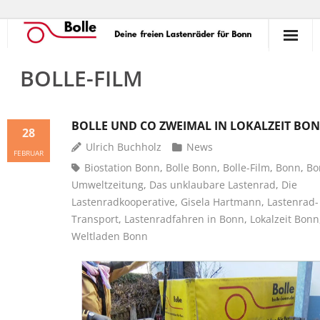
So funktioniert’s!
BOLLE-FILM
Ausleihen
BOLLE UND CO ZWEIMAL IN LOKALZEIT BO
28
Verleihen
Ulrich Buchholz
News
FEBRUAR
Unterstützen
Biostation Bonn
,
Bolle Bonn
,
Bolle-Film
,
Bonn
,
Bo
Umweltzeitung
,
Das unklaubare Lastenrad
,
Die
Erlebnisse
Lastenradkooperative
,
Gisela Hartmann
,
Lastenrad-
Transport
,
Lastenradfahren in Bonn
,
Lokalzeit Bonn
Termine
Weltladen Bonn
Commons
Kontakt