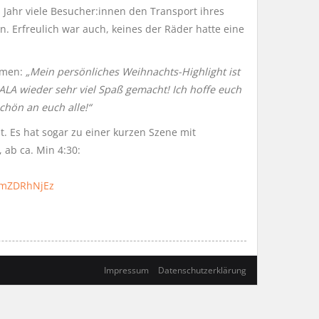
m Jahr viele Besucher:innen den Transport ihres
n. Erfreulich war auch, keines der Räder hatte eine
ammen:
„Mein persönliches Weihnachts-Highlight ist
ALA wieder sehr viel Spaß gemacht! Ich hoffe euch
hön an euch alle!“
. Es hat sogar zu einer kurzen Szene mit
 ab ca. Min 4:30:
RmZDRhNjEz
Impressum
Datenschutzerklärung