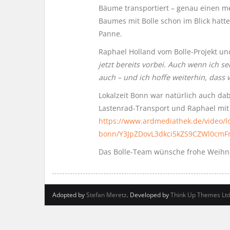
Bäume transportiert – genau einen meh
Baumes mit Bolle schon im Blick hatte
Panne.
Raphael Holland vom Bolle-Projekt u
jetzt bereits vorbei. Auch wenn ich 
auch – und ich hoffe weiterhin, dass
Lokalzeit Bonn war natürlich auch da
Lastenrad-Transport und Raphael mit 
https://www.ardmediathek.de/video/lo
bonn/Y3JpZDovL3dkci5kZS9CZWl0c
Das Bolle-Team wünsche frohe Weihn
Adopted by
Stefan Meretz
. Developed by
Think Up Themes Lt