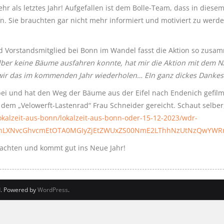
r als letztes Jahr! Aufgefallen ist dem Bolle-Team, dass in diese
n. Sie brauchten gar nicht mehr informiert und motiviert zu werde
nd Vorstandsmitglied bei Bonn im Wandel fasst die Aktion so zus
selber keine Bäume ausfahren konnte, hat mir die Aktion mit dem N
 wir das im kommenden Jahr wiederholen… EIn ganz dickes Dankesc
bei und hat den Weg der Bäume aus der Eifel nach Endenich gefilmt
dem „Velowerft-Lastenrad“ Frau Schneider gereicht. Schaut selber,
kalzeit-aus-bonn/lokalzeit-aus-bonn-oder-15-12-2023/wdr-
mFnLXNvcGhvcmEtOTA0MGIyZjEtZWUxZS00NmE2LThhNzUtNzQwYW
achten und kommt gut ins Neue Jahr!
d
. Powered by
WordPress
.