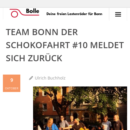
So funktioniert’s!
TEAM BONN DER
Ausleihen
SCHOKOFAHRT #10 MELDET
Verleihen
SICH ZURÜCK
Unterstützen
Ulrich Buchholz
9
Erlebnisse
OKTOBER
Termine
Commons
Kontakt