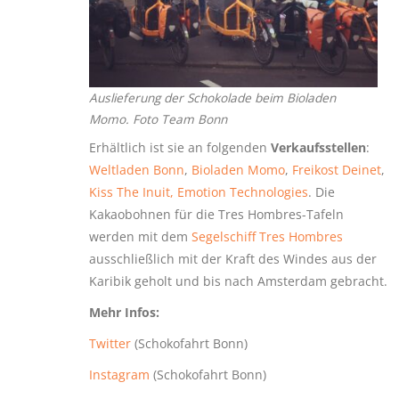
Auslieferung der Schokolade beim Bioladen
Momo. Foto Team Bonn
Erhältlich ist sie an folgenden
Verkaufsstellen
:
Weltladen Bonn
,
Bioladen Momo
,
Freikost Deinet
,
Kiss The Inuit,
Emotion Technologies
. Die
Kakaobohnen für die Tres Hombres-Tafeln
werden mit dem
Segelschiff Tres Hombres
ausschließlich mit der Kraft des Windes aus der
Karibik geholt und bis nach Amsterdam gebracht.
Mehr Infos:
Twitter
(Schokofahrt Bonn)
Instagram
(Schokofahrt Bonn)