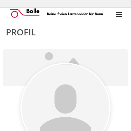
So funktioniert’s!
PROFIL
Ausleihen
Verleihen
Unterstützen
Erlebnisse
Termine
Commons
Kontakt