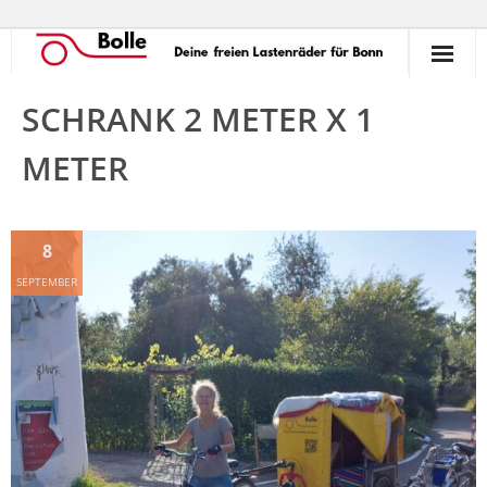
So funktioniert’s!
SCHRANK 2 METER X 1
Ausleihen
METER
Verleihen
8
Unterstützen
SEPTEMBER
Erlebnisse
Termine
Commons
Kontakt