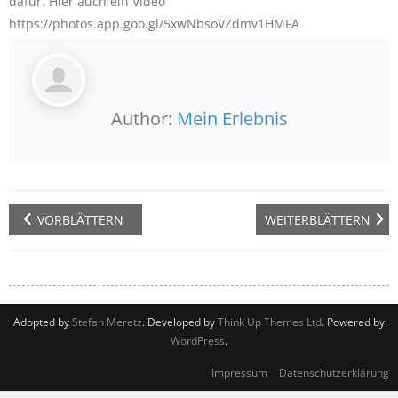
dafür. Hier auch ein Video
https://photos.app.goo.gl/5xwNbsoVZdmv1HMFA
Author:
Mein Erlebnis
VORBLÄTTERN
WEITERBLÄTTERN
Adopted by
Stefan Meretz
. Developed by
Think Up Themes Ltd
. Powered by
WordPress
.
Impressum
Datenschutzerklärung