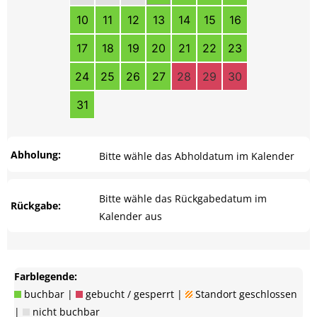
10
11
12
13
14
15
16
17
18
19
20
21
22
23
24
25
26
27
28
29
30
31
Abholung:
Bitte wähle das Abholdatum im Kalender
Bitte wähle das Rückgabedatum im
Rückgabe:
Kalender aus
Farblegende:
buchbar |
gebucht / gesperrt |
Standort geschlossen
|
nicht buchbar