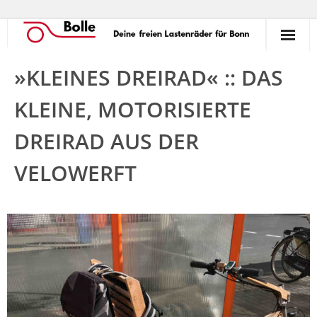
So funktioniert’s!
»KLEINES DREIRAD« :: DAS
Ausleihen
KLEINE, MOTORISIERTE
Verleihen
DREIRAD AUS DER
Unterstützen
VELOWERFT
Erlebnisse
Termine
Commons
Kontakt