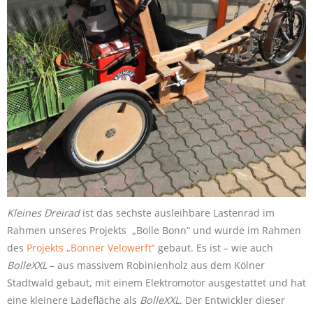
Kleines Dreirad
ist das sechste ausleihbare Lastenrad im
Rahmen unseres Projekts „Bolle Bonn“ und wurde im Rahmen
des
Projekts „Bonner Velowerft“
gebaut. Es ist – wie auch
BolleXXL
– aus massivem Robinienholz aus dem Kölner
Stadtwald gebaut, mit einem Elektromotor ausgestattet und hat
eine kleinere Ladefläche als
BolleXXL
. Der Entwickler dieser