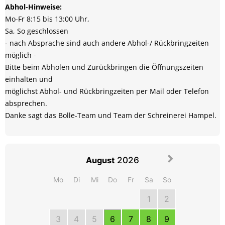
Abhol-Hinweise:
Mo-Fr 8:15 bis 13:00 Uhr, 

Sa, So geschlossen

- nach Absprache sind auch andere Abhol-/ Rückbringzeiten 
möglich - 

Bitte beim Abholen und Zurückbringen die Öffnungszeiten 
einhalten und

möglichst Abhol- und Rückbringzeiten per Mail oder Telefon 
absprechen.

Danke sagt das Bolle-Team und Team der Schreinerei Hampel.

2026
August
Mo
Di
Mi
Do
Fr
Sa
So
1
2
3
4
5
6
7
8
9