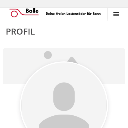
So funktioniert’s!
PROFIL
Ausleihen
Verleihen
Unterstützen
Erlebnisse
Termine
Commons
Kontakt