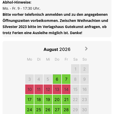
Abhol-Hinweise:
Bitte vorher telefonisch anmelden und zu den angegebenen  
Öffnungszeiten vorbeikommen. Zwischen Weihnachten und 
Silvester 2023 bitte im Verlagshaus Gutekunst anfragen, ob 
trotz Ferien eine Ausleihe möglich ist. Danke!
2026
August
Mo
Di
Mi
Do
Fr
Sa
So
1
2
3
4
5
6
7
8
9
10
11
12
13
14
15
16
17
18
19
20
21
22
23
24
25
26
27
28
29
30