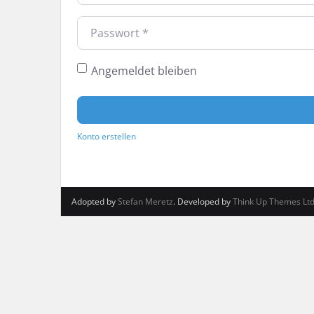
*
Passwort
Angemeldet bleiben
Konto erstellen
Adopted by
Stefan Meretz
. Developed by
Think Up Themes Lt