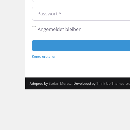
*
Passwort
Angemeldet bleiben
Konto erstellen
Adopted by
Stefan Meretz
. Developed by
Think Up Themes Lt