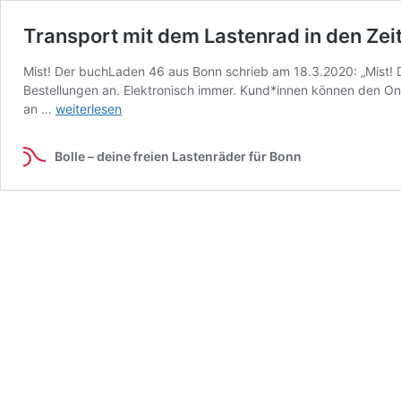
Transport mit dem Lastenrad in den Zei
Mist! Der buchLaden 46 aus Bonn schrieb am 18.3.2020: „Mist! 
Bestellungen an. Elektronisch immer. Kund*innen können den Onli
Transport
an …
weiterlesen
mit
dem
Bolle – deine freien Lastenräder für Bonn
Lastenrad
in
den
Zeiten
von
Corona